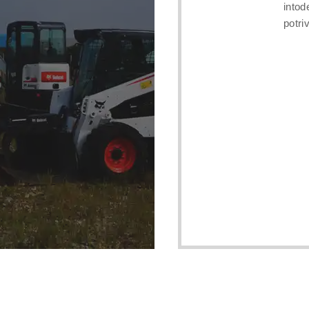
intod
potri