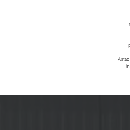
Astazi
i