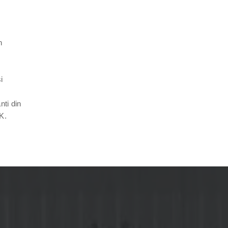
n
i
nti din
K.