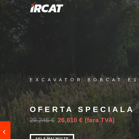
Sari
la
conținut
EXCAVATOR BOBCAT E1
OFERTA SPECIALA 
29,246 €
26,610 € (fara TVA)
AFLA MAI MULTE