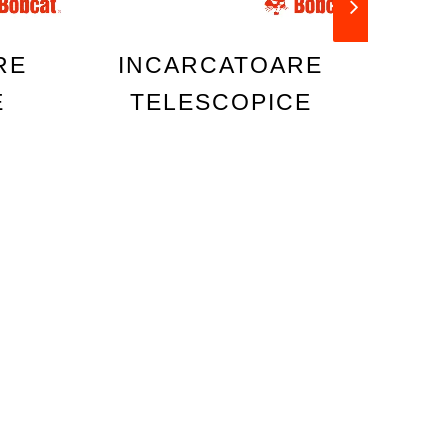
RE
INCARCATOARE
I
E
TELESCOPICE
T