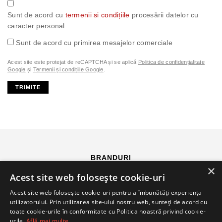
Sunt de acord cu
termenii si condițiile
procesării datelor cu
caracter personal
Sunt de acord cu primirea mesajelor comerciale
Acest site este protejat de reCAPTCHA și se aplică
Politica de confidențialitate
Google
și
Termenii și condițiile Google
.
TRIMITE
BRANDURI
×
Acest site web folosește cookie-uri
Acest site web folosește cookie-uri pentru a îmbunătăți experiența
utilizatorului. Prin utilizarea site-ului nostru web, sunteți de acord cu
toate cookie-urile în conformitate cu Politica noastră privind cookie-
urile.
Află mai multe