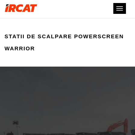
Deschid
meniul
Sari
la
conținut
STATII DE SCALPARE POWERSCREEN
WARRIOR