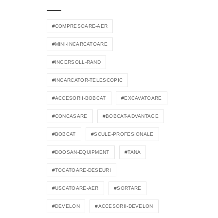
#COMPRESOARE-AER
#MINI-INCARCATOARE
#INGERSOLL-RAND
#INCARCATOR-TELESCOPIC
#ACCESORII-BOBCAT
#EXCAVATOARE
#CONCASARE
#BOBCAT-ADVANTAGE
#BOBCAT
#SCULE-PROFESIONALE
#DOOSAN-EQUIPMENT
#TANA
#TOCATOARE-DESEURI
#USCATOARE-AER
#SORTARE
#DEVELON
#ACCESORII-DEVELON