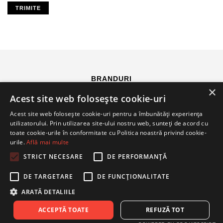
TRIMITE
BRANDURI
×
Acest site web folosește cookie-uri
Acest site web folosește cookie-uri pentru a îmbunătăți experiența
utilizatorului. Prin utilizarea site-ului nostru web, sunteți de acord cu
toate cookie-urile în conformitate cu Politica noastră privind cookie-
urile.
Află mai multe
STRICT NECESARE
DE PERFORMANȚĂ
DE TARGETARE
DE FUNCŢIONALITATE
ARATĂ DETALIILE
© 2026 IRCAT-CO SRL.
TEL: +40213170190
ACCEPTĂ TOATE
REFUZĂ TOT