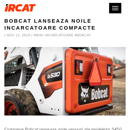
Sari
Deschid
la
meniul
conținut
BOBCAT LANSEAZA NOILE
INCARCATOARE COMPACTE
| NOV 12, 2019 | #MINI-INCARCATOARE #BOBCAT
Compania Bobcat lanseaza noile versiuni ale modelelor S450,