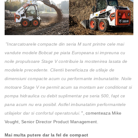
"Incarcatoarele compacte din seria M sunt printre cele mai
vandute modele Bobcat pe piata Europeana si impreuna cu
noile propulsoare Stage V contribuie la mostenirea lasata de
modelele precedente. Clientii beneficiaza de utilaje de
dimensiuni compacte acum cu performante imbunatatite. Noile
motoare Stage V ne permit acum sa montam aer conditionat si
pompa hidraulica cu debit suplimentar pe seria 500, fapt ce
pana acum nu era posibil. Astfel imbunatatim performantele
utilajelor dar si confortul operatorului.
", comenteaza Mike
Vought, Senior Director Product Management.
Mai multa putere dar la fel de compact